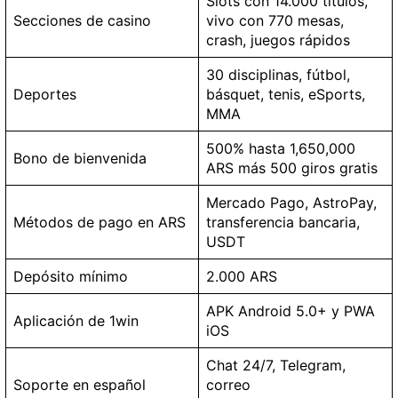
Slots con 14.000 títulos,
Secciones de casino
vivo con 770 mesas,
crash, juegos rápidos
30 disciplinas, fútbol,
Deportes
básquet, tenis, eSports,
MMA
500% hasta 1,650,000
Bono de bienvenida
ARS más 500 giros gratis
Mercado Pago, AstroPay,
Métodos de pago en ARS
transferencia bancaria,
USDT
Depósito mínimo
2.000 ARS
APK Android 5.0+ y PWA
Aplicación de 1win
iOS
Chat 24/7, Telegram,
Soporte en español
correo