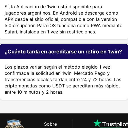
Sí, la Aplicación de 1win está disponible para
jugadores argentinos. En Android se descarga como
APK desde el sitio oficial, compatible con la versión
5.0 o superior. Para iOS funciona como PWA mediante
Safari, instalada en 1 vez sin restricciones.
¿Cuánto tarda en acreditarse un retiro en 1win?
Los plazos varían según el método elegido 1 vez
confirmada la solicitud en 1win. Mercado Pago y
transferencias locales tardan entre 24 y 72 horas. Las
criptomonedas como USDT se acreditan más rápido,
entre 10 minutos y 2 horas.
Sobre