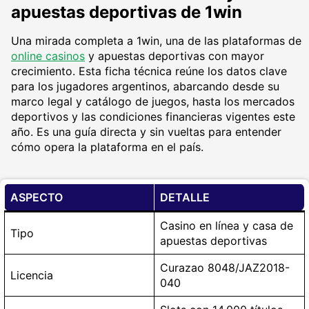
apuestas deportivas de 1win
Una mirada completa a 1win, una de las plataformas de
online casinos
y apuestas deportivas con mayor
crecimiento. Esta ficha técnica reúne los datos clave
para los jugadores argentinos, abarcando desde su
marco legal y catálogo de juegos, hasta los mercados
deportivos y las condiciones financieras vigentes este
año. Es una guía directa y sin vueltas para entender
cómo opera la plataforma en el país.
ASPECTO
DETALLE
Casino en línea y casa de
Tipo
apuestas deportivas
Curazao 8048/JAZ2018-
Licencia
040