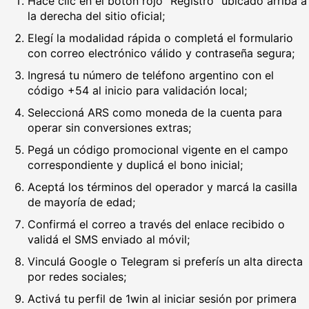
Hacé clic en el botón rojo “Registro” ubicado arriba a
la derecha del sitio oficial;
Elegí la modalidad rápida o completá el formulario
con correo electrónico válido y contraseña segura;
Ingresá tu número de teléfono argentino con el
código +54 al inicio para validación local;
Seleccioná ARS como moneda de la cuenta para
operar sin conversiones extras;
Pegá un código promocional vigente en el campo
correspondiente y duplicá el bono inicial;
Aceptá los términos del operador y marcá la casilla
de mayoría de edad;
Confirmá el correo a través del enlace recibido o
validá el SMS enviado al móvil;
Vinculá Google o Telegram si preferís un alta directa
por redes sociales;
Activá tu perfil de 1win al iniciar sesión por primera