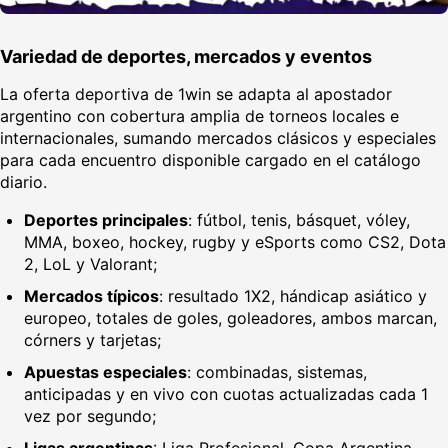
Variedad de deportes, mercados y eventos
La oferta deportiva de 1win se adapta al apostador
argentino con cobertura amplia de torneos locales e
internacionales, sumando mercados clásicos y especiales
para cada encuentro disponible cargado en el catálogo
diario.
Deportes principales
: fútbol, tenis, básquet, vóley,
MMA, boxeo, hockey, rugby y eSports como CS2, Dota
2, LoL y Valorant;
Mercados típicos
: resultado 1X2, hándicap asiático y
europeo, totales de goles, goleadores, ambos marcan,
córners y tarjetas;
Apuestas especiales
: combinadas, sistemas,
anticipadas y en vivo con cuotas actualizadas cada 1
vez por segundo;