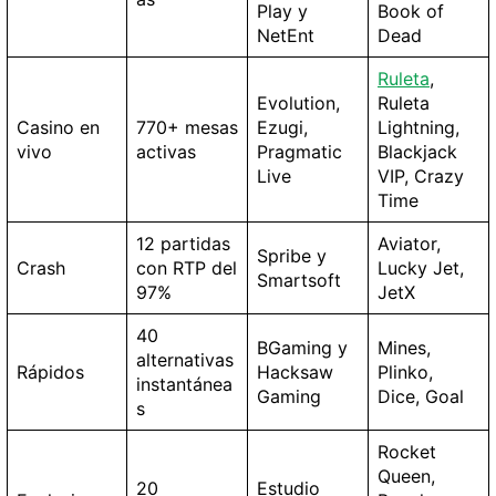
Play y
Book of
NetEnt
Dead
Ruleta
,
Evolution,
Ruleta
Casino en
770+ mesas
Ezugi,
Lightning,
vivo
activas
Pragmatic
Blackjack
Live
VIP, Crazy
Time
12 partidas
Aviator,
Spribe y
Crash
con RTP del
Lucky Jet,
Smartsoft
97%
JetX
40
BGaming y
Mines,
alternativas
Rápidos
Hacksaw
Plinko,
instantánea
Gaming
Dice, Goal
s
Rocket
Queen,
20
Estudio