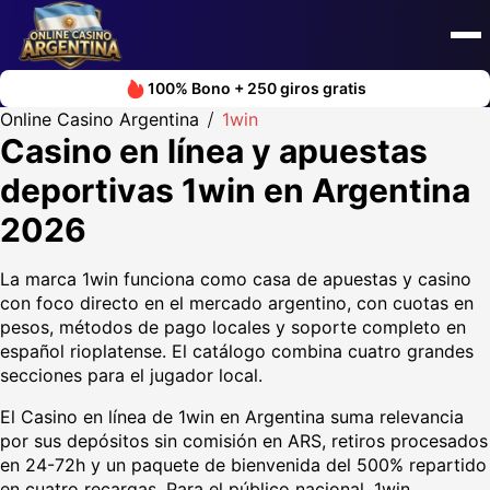
100% Bono + 250 giros gratis
Online Casino Argentina
1win
Casino en línea y apuestas
deportivas 1win en Argentina
2026
La marca 1win funciona como casa de apuestas y casino
con foco directo en el mercado argentino, con cuotas en
pesos, métodos de pago locales y soporte completo en
español rioplatense. El catálogo combina cuatro grandes
secciones para el jugador local.
El Casino en línea de 1win en Argentina suma relevancia
por sus depósitos sin comisión en ARS, retiros procesados
en 24-72h y un paquete de bienvenida del 500% repartido
en cuatro recargas. Para el público nacional, 1win