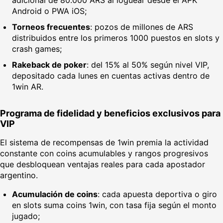
adicional de 80.000 ARS al loguear desde el APK
Android o PWA iOS;
Torneos frecuentes
: pozos de millones de ARS
distribuidos entre los primeros 1000 puestos en slots y
crash games;
Rakeback de poker
: del 15% al 50% según nivel VIP,
depositado cada lunes en cuentas activas dentro de
1win AR.
Programa de fidelidad y beneficios exclusivos para
VIP
El sistema de recompensas de 1win premia la actividad
constante con coins acumulables y rangos progresivos
que desbloquean ventajas reales para cada apostador
argentino.
Acumulación de coins
: cada apuesta deportiva o giro
en slots suma coins 1win, con tasa fija según el monto
jugado;